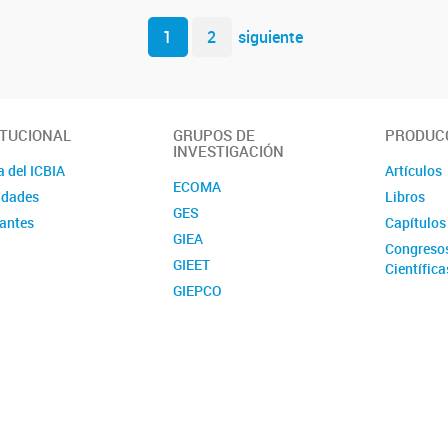
1
2
siguiente
ITUCIONAL
GRUPOS DE
PRODUCC
INVESTIGACIÓN
a del ICBIA
Artículos
ECOMA
idades
Libros
GES
rantes
Capítulos
GIEA
Congresos
GIEET
Científica
GIEPCO
Informes 
GIGA
GIHRC
GIPE
GIVE
GMASI
GPEGTE