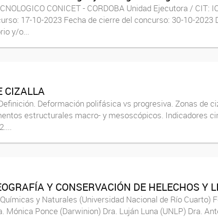
NOLOGICO CONICET - CORDOBA Unidad Ejecutora / CIT: ICBIA
urso: 17-10-2023 Fecha de cierre del concurso: 30-10-2023 De
io y/o...
E CIZALLA
ón. Deformación polifásica vs progresiva. Zonas de cizalla 
lementos estructurales macro- y mesoscópicos. Indicadores cin
....
GEOGRAFÍA Y CONSERVACIÓN DE HELECHOS Y L
-Químicas y Naturales (Universidad Nacional de Río Cuarto) F
Dra. Mónica Ponce (Darwinion) Dra. Luján Luna (UNLP) Dra. A